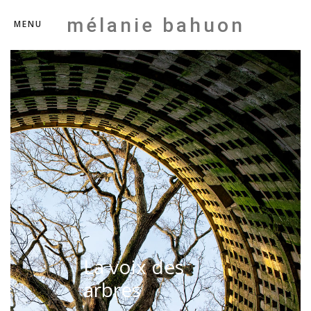
mélanie bahuon
MENU
La voix des
arbres