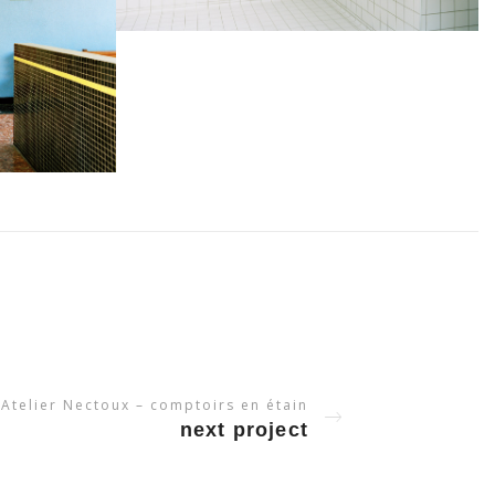
Atelier Nectoux – comptoirs en étain
next project