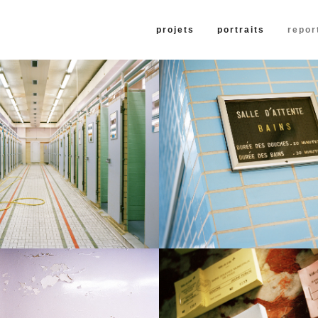
projets
portraits
repor